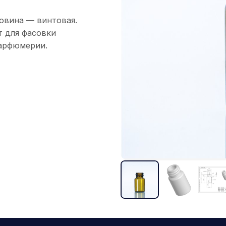
ловина — винтовая.
т для фасовки
парфюмерии.