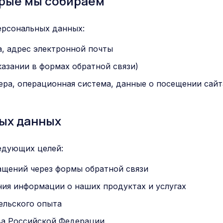
орые мы собираем
ерсональных данных:
, адрес электронной почты
азании в формах обратной связи)
ера, операционная система, данные о посещении сайта
ных данных
едующих целей:
ащений через формы обратной связи
ния информации о наших продуктах и услугах
ельского опыта
ва Российской Федерации